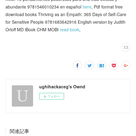
abundante 9781546010234 en español
here
, Pdf format free
download books Thriving as an Empath: 365 Days of Self-Care
for Sensitive People 9781683642916 English version by Judith
Orloff MD iBook CHM MOBI
read book
,
ughihackaceg's Ownd
フォロー
関連記事