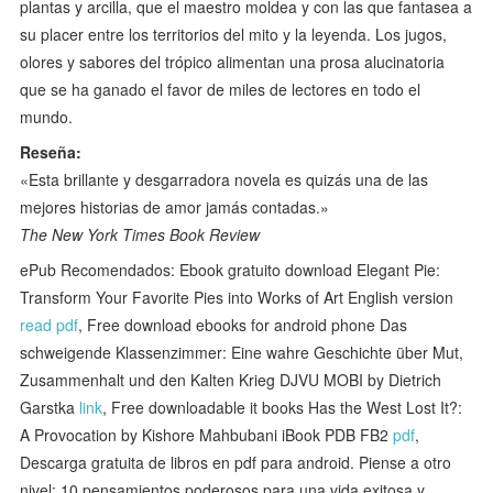
plantas y arcilla, que el maestro moldea y con las que fantasea a
su placer entre los territorios del mito y la leyenda. Los jugos,
olores y sabores del trópico alimentan una prosa alucinatoria
que se ha ganado el favor de miles de lectores en todo el
mundo.
Reseña:
«Esta brillante y desgarradora novela es quizás una de las
mejores historias de amor jamás contadas.»
The New York Times Book Review
ePub Recomendados: Ebook gratuito download Elegant Pie:
Transform Your Favorite Pies into Works of Art English version
read pdf
, Free download ebooks for android phone Das
schweigende Klassenzimmer: Eine wahre Geschichte über Mut,
Zusammenhalt und den Kalten Krieg DJVU MOBI by Dietrich
Garstka
link
, Free downloadable it books Has the West Lost It?:
A Provocation by Kishore Mahbubani iBook PDB FB2
pdf
,
Descarga gratuita de libros en pdf para android. Piense a otro
nivel: 10 pensamientos poderosos para una vida exitosa y